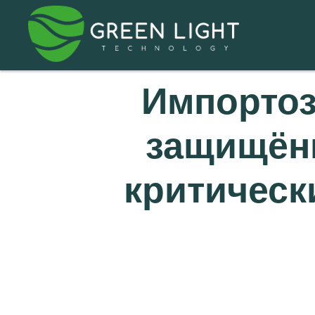
Импортоз
защищённ
критическ