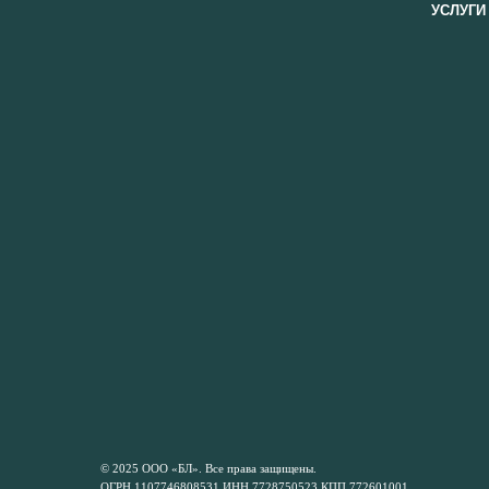
УСЛУГИ
© 2025 ООО «БЛ». Все права защищены.
ОГРН 1107746808531 ИНН 7728750523 КПП 772601001